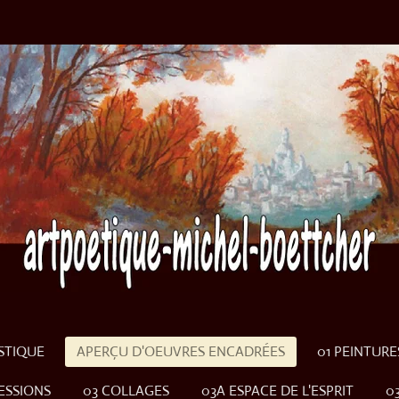
ISTIQUE
APERÇU D'OEUVRES ENCADRÉES
01 PEINTURE
ESSIONS
03 COLLAGES
03A ESPACE DE L'ESPRIT
0