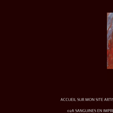
Passer
au
contenu
principal
ACCUEIL SUR MON SITE ART
02A SANGUINES EN IMPR